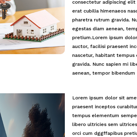
consectetur adipiscing elit 
erat cubilia himenaeos na
pharetra rutrum gravida. Nu
egestas diam aenean, tem
pretium.Lorem ipsum dolor 
auctor, facilisi praesent i
nascetur, habitant tempus
gravida. Nunc sapien mi lib
aenean, tempor bibendum o
Lorem ipsum dolor sit amet 
praesent inceptos curabitur
tempus elementum semper 
libero ultricies sem ultri
orci cum dggffapibus pret