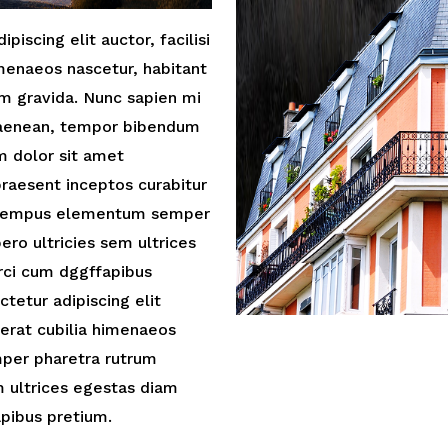
iscing elit auctor, facilisi
imenaeos nascetur, habitant
 gravida. Nunc sapien mi
m aenean, tempor bibendum
m dolor sit amet
 praesent inceptos curabitur
nt tempus elementum semper
ero ultricies sem ultrices
ci cum dggffapibus
tetur adipiscing elit
r erat cubilia himenaeos
per pharetra rutrum
m ultrices egestas diam
pibus pretium.