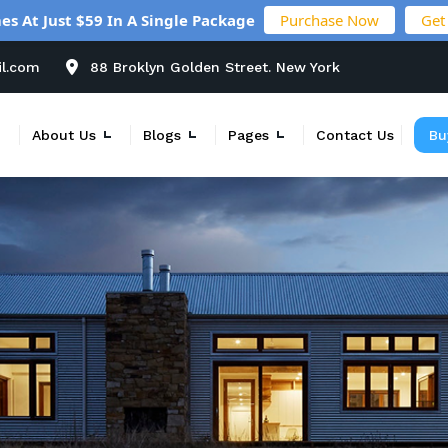
es At Just $59 In A Single Package
Purchase Now
Get
il.com
88 Broklyn Golden Street. New York
About Us
Blogs
Pages
Contact Us
Bu