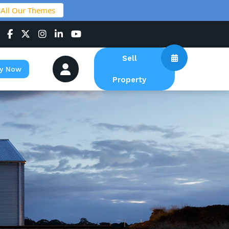
 All Our Themes
Sell
y Now
Property