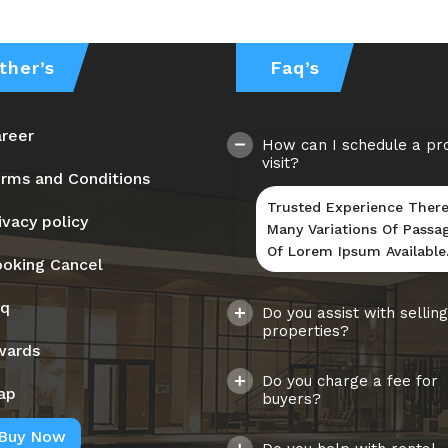
ther’s
Faq’s
reer
How can I schedule a pr
visit?
rms and Conditions
Trusted Experience There
ivacy policy
Many Variations Of Passa
Of Lorem Ipsum Available
oking Cancel
aq
Do you assist with selling
properties?
wards
Do you charge a fee for
ap
buyers?
Buy Now