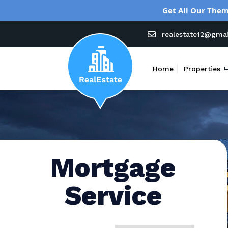
Get All Our Them
realestate12@gma
Home
Properties
Mortgage
Service