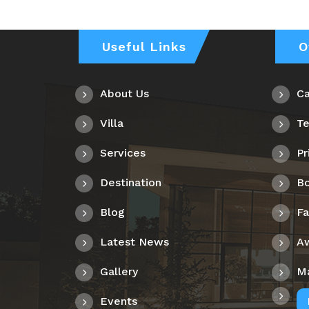
Useful Links
O
About Us
Ca
Villa
Te
Services
Pr
Destination
Bo
Blog
F
Latest News
A
Gallery
M
Events