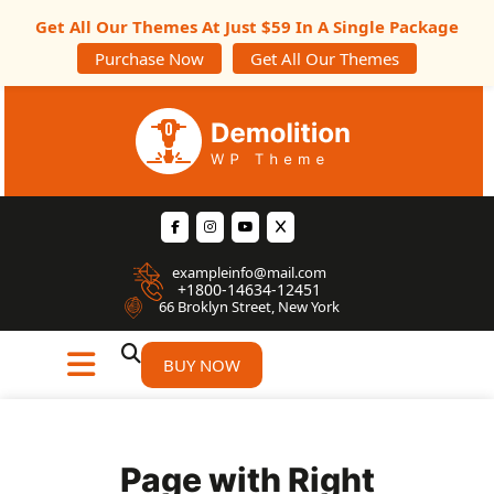
Get All Our Themes At Just $59 In A Single Package
Purchase Now
Get All Our Themes
exampleinfo@mail.com
+1800-14634-12451
66 Broklyn Street, New York
BUY NOW
Page with Right